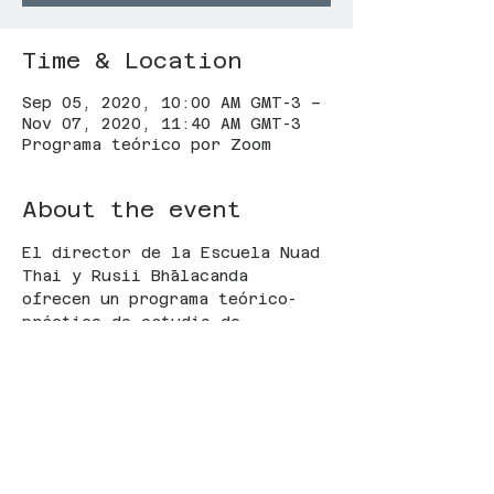
Time & Location
Sep 05, 2020, 10:00 AM GMT-3 –
Nov 07, 2020, 11:40 AM GMT-3
Programa teórico por Zoom
About the event
El director de la Escuela Nuad 
Thai y Rusii Bhālacanda 
ofrecen un programa teórico-
práctico de estudio de 
técnicas externas de las 
tradiciones Thai y Lanna.
El Programa tiene 4 años de 
duración, siendo su parte 
teórica ofrecida en formato 
online (en inglés y italiano) 
para que personas de cualquier 