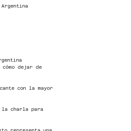
 Argentina
rgentina 
 cómo dejar de 
cante con la mayor 
 la charla para 
sto representa una 