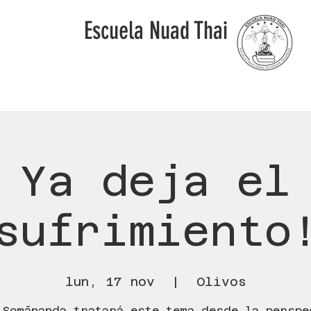
Escuela Nuad Thai
Ya deja el
sufrimiento
lun, 17 nov
  |  
Olivos
 Somānanda tratará este tema desde la perspe