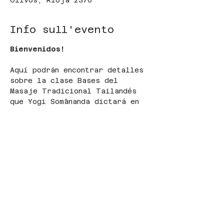
Olivos, Rioja 2370
Info sull'evento
Bienvenidos!
Aquí podrán encontrar detalles 
sobre la clase Bases del 
Masaje Tradicional Tailandés 
que Yogi Somānanda dictará en 
Noviembre, 2025.
Dirección:
	Rioja 2370, 
Olivos. Entre Corrientes y 
Marconi.
Fechas:
	5 y 6 de noviembre.
Horario:
	estimado de 9:00 a 18 
hs.
Mostra di più